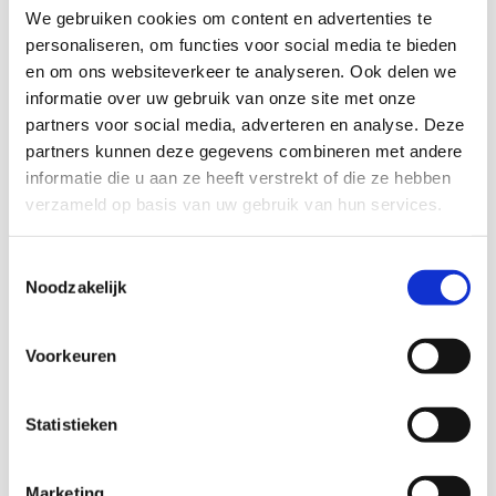
We gebruiken cookies om content en advertenties te
Please fill out the form below and we will contact you
personaliseren, om functies voor social media te bieden
within 24 hours.
en om ons websiteverkeer te analyseren. Ook delen we
I would like to (*)
informatie over uw gebruik van onze site met onze
partners voor social media, adverteren en analyse. Deze
partners kunnen deze gegevens combineren met andere
About product (*)
informatie die u aan ze heeft verstrekt of die ze hebben
verzameld op basis van uw gebruik van hun services.
Amount (*)
Toestemmingsselectie
Noodzakelijk
Salutation (*)
Voorkeuren
Name (*)
Statistieken
Marketing