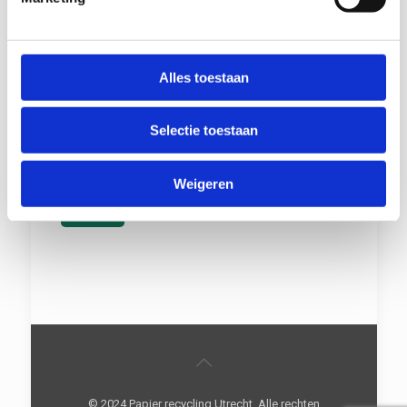
City/Town (*)
Phone number (*)
Alles toestaan
Selectie toestaan
E-mail adress (*)
Weigeren
© 2024 Papier recycling Utrecht. Alle rechten